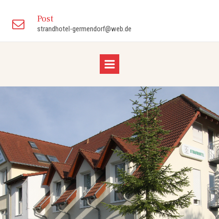
Post

strandhotel-germendorf@web.de